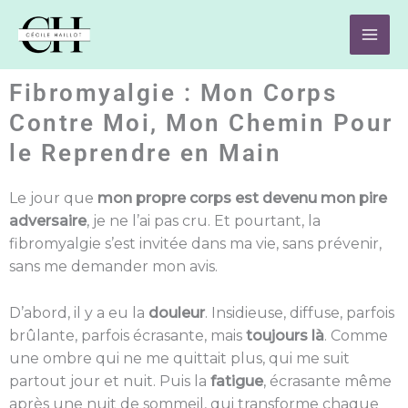
Aller
au
contenu
Fibromyalgie : Mon Corps
Contre Moi, Mon Chemin Pour
le Reprendre en Main
Le jour que
mon propre corps est devenu mon pire
adversaire
, je ne l’ai pas cru. Et pourtant, la
fibromyalgie s’est invitée dans ma vie, sans prévenir,
sans me demander mon avis.
D’abord, il y a eu la
douleur
. Insidieuse, diffuse, parfois
brûlante, parfois écrasante, mais
toujours là
. Comme
une ombre qui ne me quittait plus, qui me suit
partout jour et nuit. Puis la
fatigue
, écrasante même
après une nuit de sommeil, qui transforme chaque