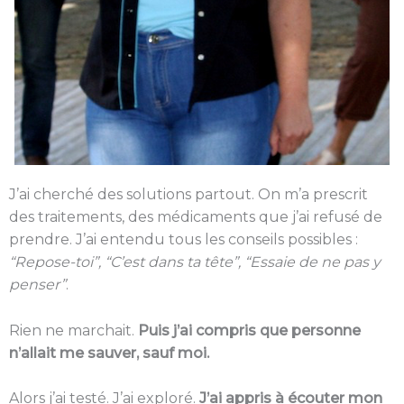
J’ai cherché des solutions partout. On m’a prescrit
des traitements, des médicaments que j’ai refusé de
prendre. J’ai entendu tous les conseils possibles :
“Repose-toi”, “C’est dans ta tête”, “Essaie de ne pas y
penser”
.
Rien ne marchait.
Puis j’ai compris que personne
n’allait me sauver, sauf moi.
Alors j’ai testé. J’ai exploré.
J’ai appris à écouter mon